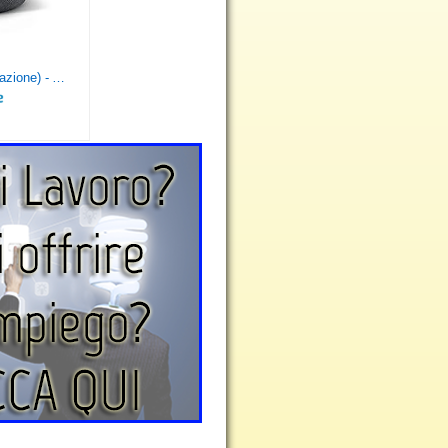
Echo Dot (3ª generazione) - Altoparlante intelligente con integrazione Alexa - Tessuto antracite