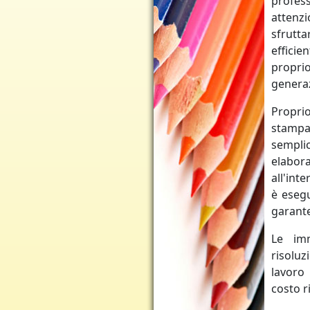
profes
attenz
sfrutt
efficie
proprio
generaz
Proprio
stampa
sempli
elabor
all'int
è eseg
garante
Le im
risoluz
lavoro
costo r