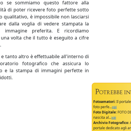
to se sommiamo questo fattore alla
lità di poter ricevere foto perfette sotto
ilo qualitativo, è impossibile non lasciarsi
are dalla voglia di vedere stampata la
a immagine preferita. E ricordiamo
una volta che il tutto è eseguito a cifre
.
e tanto altro è effettuabile all'interno di
oratorio fotografico che assicura lo
po e la stampa di immagini perfette in
idotti.
Fotoamatori
: Il porta
foto perfe...
vai
Foto Digitale
: FOTO DI
nascita al...
vai
Archivio Fotografico
:
portale dedicato agli arc