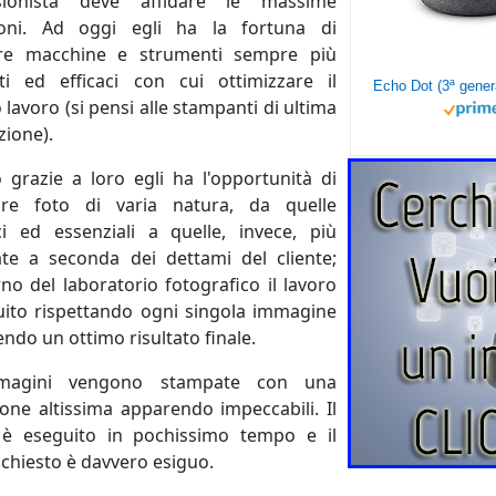
sionista deve affidare le massime
ioni. Ad oggi egli ha la fortuna di
are macchine e strumenti sempre più
nti ed efficaci con cui ottimizzare il
 lavoro (si pensi alle stampanti di ultima
ione).
 grazie a loro egli ha l'opportunità di
re foto di varia natura, da quelle
ci ed essenziali a quelle, invece, più
ate a seconda dei dettami del cliente;
erno del laboratorio fotografico il lavoro
uito rispettando ogni singola immagine
ndo un ottimo risultato finale.
magini vengono stampate con una
ione altissima apparendo impeccabili. Il
 è eseguito in pochissimo tempo e il
ichiesto è davvero esiguo.