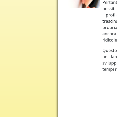
Pertan
possibi
il prof
trascin
propri
ancora 
ridicole
Questo 
un lab
svilup
tempi r